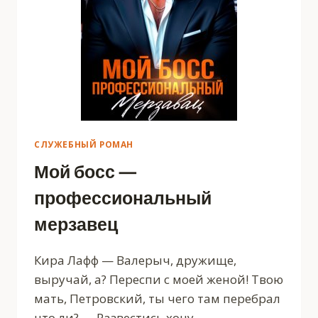
СЛУЖЕБНЫЙ РОМАН
Мой босс —
профессиональный
мерзавец
Кира Лафф — Валерыч, дружище,
выручай, а? Переспи с моей женой! Твою
мать, Петровский, ты чего там перебрал
что ли? — Развестись хочу, —