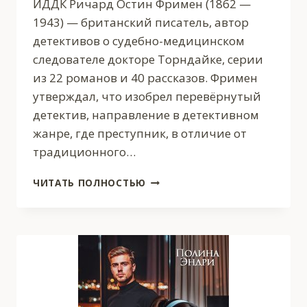
ИДДК Ричард Остин Фримен (1862 —
1943) — британский писатель, автор
детективов о судебно-медицинском
следователе докторе Торндайке, серии
из 22 романов и 40 рассказов. Фримен
утверждал, что изобрел перевёрнутый
детектив, направление в детективном
жанре, где преступник, в отличие от
традиционного…
ДОКТОР
ЧИТАТЬ ПОЛНОСТЬЮ
ТОРНДАЙК.
ТАЙНА
ДОМА
31
В
НЬЮ
ИНН