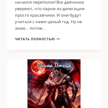
начался переполох! Все девчонки
уверяют, что парни из делегации
просто красавчики. И они будут
учиться с нами целый год. Ну не
знаю… потом…
ЭМИЛИ
ЧИТАТЬ ПОЛНОСТЬЮ
БЛЭКЧАНТ
И
КУБОК
С
ПРИВОРОТНЫМ
ЗЕЛЬЕМ