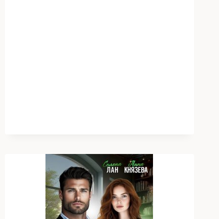
МАЖОРА.
ЗАМУЖ
(НЕ)
ПОЙДУ!