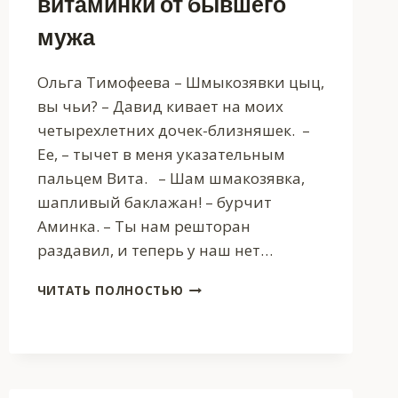
витаминки от бывшего
мужа
Ольга Тимофеева – Шмыкозявки цыц,
вы чьи? – Давид кивает на моих
четырехлетних дочек-близняшек. –
Ее, – тычет в меня указательным
пальцем Вита. – Шам шмакозявка,
шапливый баклажан! – бурчит
Аминка. – Ты нам решторан
раздавил, и теперь у наш нет…
ПОСЛЕ
ЧИТАТЬ ПОЛНОСТЬЮ
РАЗВОДА.
ДОЧКИ-
ВИТАМИНКИ
ОТ
БЫВШЕГО
МУЖА