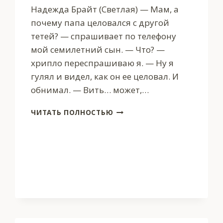
Надежда Брайт (Светлая) — Мам, а
почему папа целовался с другой
тетей? — спрашивает по телефону
мой семилетний сын. — Что? —
хрипло переспрашиваю я. — Ну я
гулял и видел, как он ее целовал. И
обнимал. — Вить… может,…
РАЗВОД.
ЧИТАТЬ ПОЛНОСТЬЮ
НАС
ОБМАНУЛИ