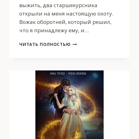
выжить, два старшекурсника
открыли на меня настоящую охоту.
Вожак оборотней, который решил,
что я принадлежу ему, и…
СКАНДАЛ
ЧИТАТЬ ПОЛНОСТЬЮ
В
БОЕВОЙ
АКАДЕМИИ.
ИСТИННАЯ
ДЛЯ
ДВОИХ