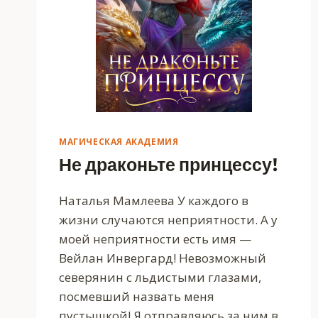
МАГИЧЕСКАЯ АКАДЕМИЯ
Не драконьте принцессу!
Наталья Мамлеева У каждого в
жизни случаются неприятности. А у
моей неприятности есть имя —
Вейлан Инвергард! Невозможный
северянин с льдистыми глазами,
посмевший назвать меня
пустышкой! Я отправляюсь за ним в