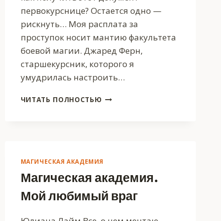
первокурснице? Остается одно —
рискнуть… Моя расплата за
проступок носит мантию факультета
боевой магии. Джаред Ферн,
старшекурсник, которого я
умудрилась настроить…
НАУКА
ЧИТАТЬ ПОЛНОСТЬЮ
ЗЕЛИЙ,
МАГИЯ
ЛЮБВИ
МАГИЧЕСКАЯ АКАДЕМИЯ
Магическая академия.
Мой любимый враг
Юлиана Лайм Все, о чем мечтаю ―