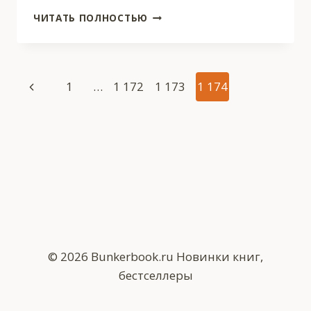
НАСЛЕДСТВО
ЧИТАТЬ ПОЛНОСТЬЮ
КОРИННЫ
Навигация
Предыдущая
1
…
1 172
1 173
1 174
по
страница
страницам
© 2026 Bunkerbook.ru Новинки книг,
бестселлеры