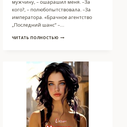
мужчину, – ошарашил меня. –За
кого?, – полюбопытствовала. –За
императора. «Брачное агентство
„Последний шанс“ –…
СВАХА
ЧИТАТЬ ПОЛНОСТЬЮ
НА
ИМПЕРАТОРСКОМ
ОТБОРЕ