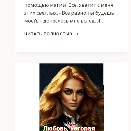
помощью магии. Всё, хватит с меня
этих светлых. –Всё равно ты будешь
моей, – донеслось мне вслед. Я…
ЛЮБОВЬ,
ЧИТАТЬ ПОЛНОСТЬЮ
КОТОРАЯ
ИМЕЕТ
ПРАВО
НА
ВТОРОЙ
ШАНС.
КНИГА
1