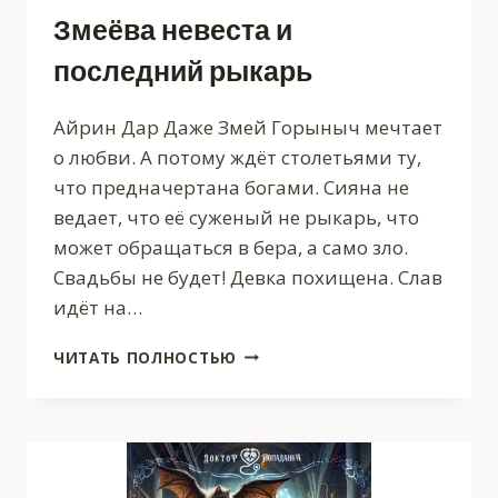
Змеёва невеста и
последний рыкарь
Айрин Дар Даже Змей Горыныч мечтает
о любви. А потому ждёт столетьями ту,
что предначертана богами. Сияна не
ведает, что её суженый не рыкарь, что
может обращаться в бера, а само зло.
Свадьбы не будет! Девка похищена. Слав
идёт на…
ЗМЕЁВА
ЧИТАТЬ ПОЛНОСТЬЮ
НЕВЕСТА
И
ПОСЛЕДНИЙ
РЫКАРЬ