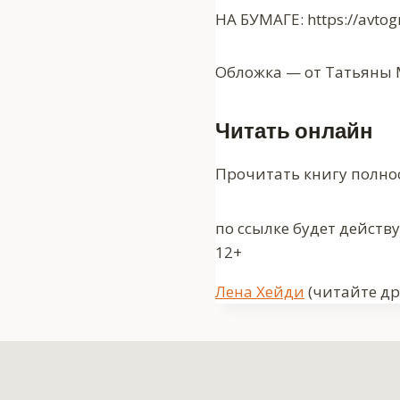
НА БУМАГЕ: https://avtog
Обложка — от Татьяны М
Читать онлайн
Прочитать книгу полно
по ссылке будет действ
12+
Метки
Лена Хейди
(читайте др
записи: