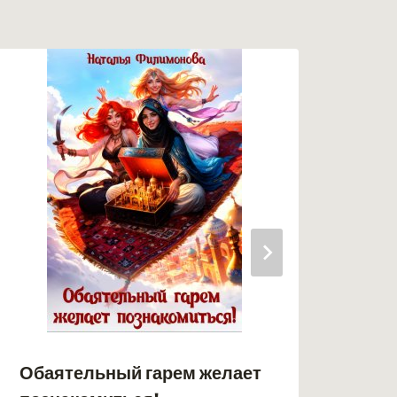
Обаятельный гарем желает
Адс