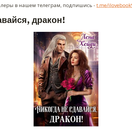
ллеры в нашем телеграм, подпишись -
t.me/ilovebook
авайся, дракон!