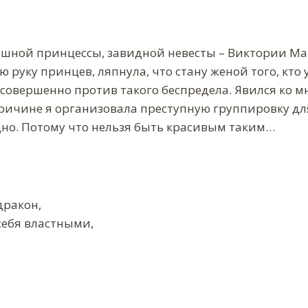
ошной принцессы, завидной невесты – Виктории Ма
руку принцев, ляпнула, что стану женой того, кто 
 совершенно против такого беспредела. Явился ко м
ричине я организовала преступную группировку дл
дно. Потому что нельзя быть красивым таким…
дракон,
ебя властными,