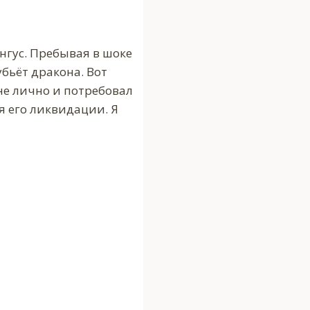
нгус. Пребывая в шоке
убьёт дракона. Вот
не лично и потребовал
я его ликвидации. Я