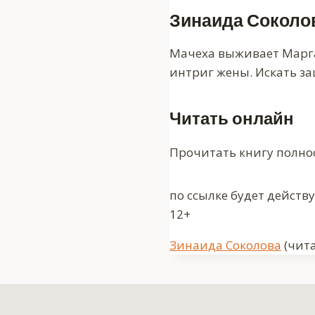
Зинаида Соколо
Мачеха выживает Маргар
интриг жены. Искать за
Читать онлайн
Прочитать книгу полно
по ссылке будет действ
12+
Метки
Зинаида Соколова
(чита
записи: