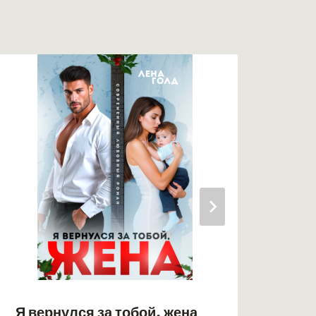
Я вернулся за тобой, жена
Бос