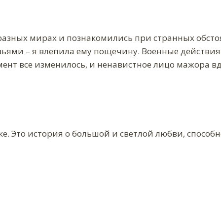
разных мирах и познакомились при странных обстоя
зьями – я влепила ему пощечину. Военные действия
омент все изменилось, и ненавистное лицо мажора в
ке. Это история о большой и светлой любви, способ