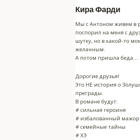
Кира Фарди
Мы с Антоном живем в 
поспорил на меня с дру
шутку, но в какой-то м
желанным.
А потом пришла беда…
Дорогие друзья!
Это НЕ история о Золуш
преграды.
В романе будут:
# сильная героиня
# избалованный мажор
# семейные тайны
# ХЭ