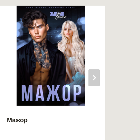
Мажор
Люб