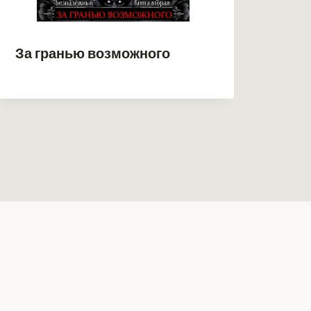
За гранью возможного
Кни
дом