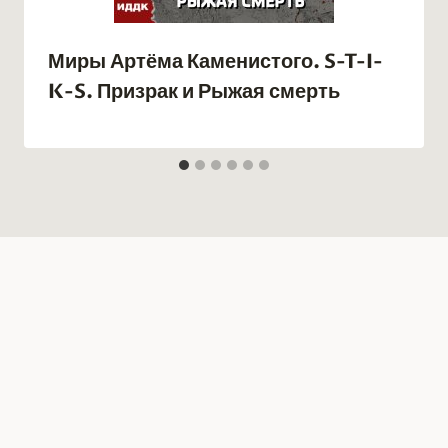
Миры Артёма Каменистого. S-T-I-
K-S. Призрак и Рыжая смерть