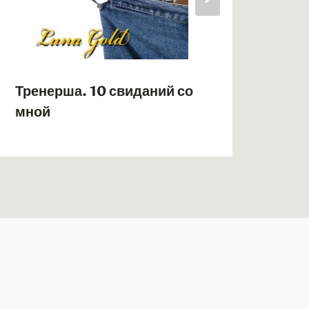
Тренерша. 10 свиданий со
Гув
мной