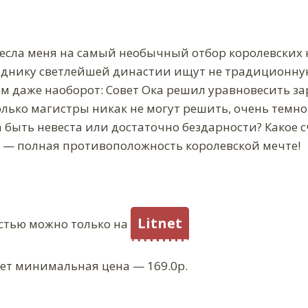
есла меня на самый необычный отбор королевских 
еднику светлейшей династии ищут не традиционную
ем даже наоборот: Совет Ока решил уравновесить з
лько магистры никак не могут решить, очень темно
быть невеста или достаточно бездарности? Какое сч
 — полная противоположность королевской мечте!
Litnet
стью можно только на
ует минимальная цена — 169.0р.