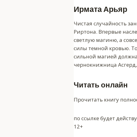
Ирмата Арьяр
Чистая случайность зан
Риртона. Впервые насл
светлую магиню, а совс
силы темной кровью. То
сильной магией должна 
чернокнижница Асгерд,
Читать онлайн
Прочитать книгу полно
по ссылке будет действ
12+