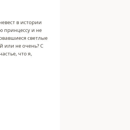
невест в истории
 принцессу и не
арвавшиеся светлые
й или не очень? С
астье, что я,