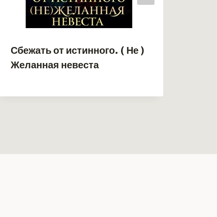
Сбежать от истинного. ( Не )
♛ Ф
Желанная невеста
Том
Пос