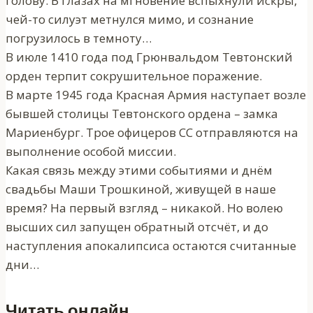
голову. В глазах на мгновение вспыхнули искры,
чей-то силуэт метнулся мимо, и сознание
погрузилось в темноту…
В июле 1410 года под Грюнвальдом Тевтонский
орден терпит сокрушительное поражение.
В марте 1945 года Красная Армия наступает возле
бывшей столицы Тевтонского ордена – замка
Мариенбург. Трое офицеров СС отправляются на
выполнение особой миссии.
Какая связь между этими событиями и днём
свадьбы Маши Трошкиной, живущей в наше
время? На первый взгляд – никакой. Но волею
высших сил запущен обратный отсчёт, и до
наступления апокалипсиса остаются считанные
дни…
Читать онлайн