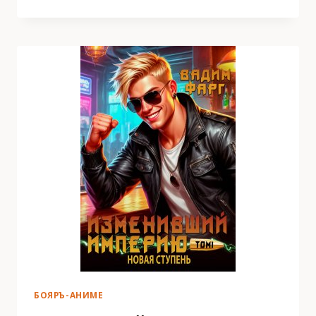
ДЕВУШКА
—
ВЫСШИЙ
ДУХ
С
УЛИЦЫ.
И
КАК
ТАК
ВЫШЛО?!
ТОМ
3
БОЯРЪ-АНИМЕ