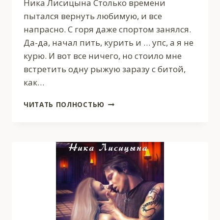
Ника Лисицына Столько времени
пытался вернуть любимую, и все
напрасно. С горя даже спортом занялся.
Да-да, начал пить, курить и … упс, а я не
курю. И вот все ничего, но стоило мне
встретить одну рыжую заразу с битой,
как…
БЕЗ
ЧИТАТЬ ПОЛНОСТЬЮ
ПРАВА
НА
ВЫБОР
2.
ШАНСОВ
БОЛЬШЕ
НЕТ.