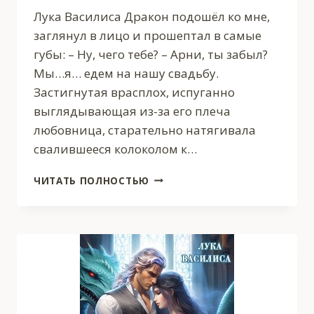
Лука Василиса Дракон подошёл ко мне,
заглянул в лицо и прошептал в самые
губы: – Ну, чего тебе? – Арни, ты забыл?
Мы…я… едем на нашу свадьбу.
Застигнутая врасплох, испуганно
выглядывающая из-за его плеча
любовница, старательно натягивала
свалившееся колоколом к…
ИЗМЕНА.
ЧИТАТЬ ПОЛНОСТЬЮ
ВЛЮБИТЬСЯ
В
ЖЕНУ.