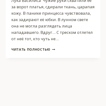
Лука Василиса Чужие руки схватили её
за ворот платья, сдирали ткань, царапая
кожу. В панике принцесса чувствовала,
как задирают её юбки. В лунном свете
она не могла разглядеть лица
нападавшего. Вдруг… С треском отлетел
от неё тот, кто чуть не…
(НЕ)
ЧИТАТЬ ПОЛНОСТЬЮ
МОЙ
ДРАКОН
ПРОВЕРКА
НА
ЛЮБОВЬ