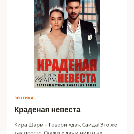
ЭРОТИКА
Краденая невеста
Кира Шарм – Говори «да», Саида! Это же
так просто. Скажи « да» и никто не