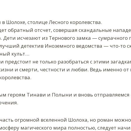
 в Шолохе, столице Лесного королевства.
дет обратный отсчет, совершая скандальные нападе
 Дети исчезают из Тернового замка — сумрачного 
лучший детектив Иноземного ведомства — что-то скр
чный культ…
 предстоит не только разобраться с этими загадка
жизни и смерти, честности и любви. Ведь именно от
королевства.
м героям Тинави и Полыни и вновь отправляемся с
чения.
асть огромной вселенной Шолоха, но роман можно 
мосферу магического мира полностью, следует начи