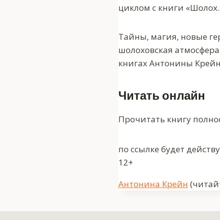
циклом с книги «Шолох.
Тайны, магия, новые ге
шолоховская атмосфера,
книгах Антонины Крейн
Читать онлайн
Прочитать книгу полно
по ссылке будет действ
12+
Метки
Антонина Крейн
(читайт
записи: