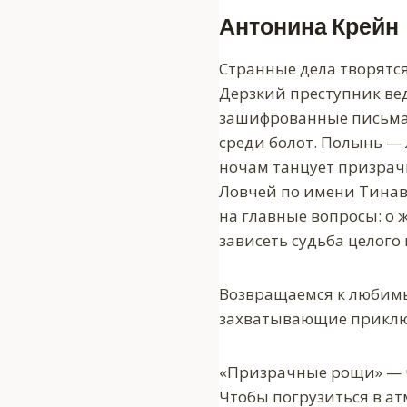
Антонина Крейн
Странные дела творятся
Дерзкий преступник ве
зашифрованные письма.
среди болот. Полынь — 
ночам танцует призра
Ловчей по имени Тинави
на главные вопросы: о 
зависеть судьба целого 
Возвращаемся к любимы
захватывающие приклю
«Призрачные рощи» — ч
Чтобы погрузиться в ат