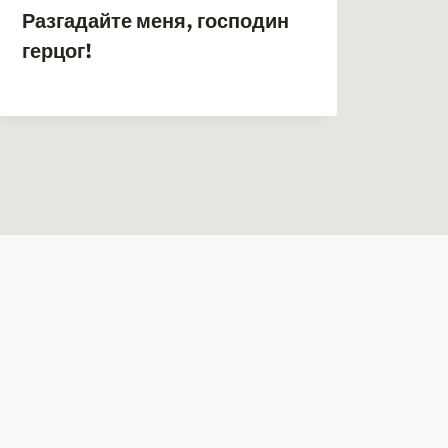
Разгадайте меня, господин
И в
герцог!