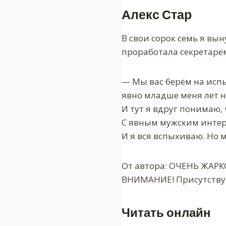
Алекс Стар
В свои сорок семь я вы
проработала секретарё
— Мы вас берём на испы
явно младше меня лет н
И тут я вдруг понимаю,
С явным мужским интер
И я вся вспыхиваю. Но 
От автора: ОЧЕНЬ ЖАР
ВНИМАНИЕ! Присутствую
Читать онлайн