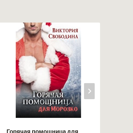
(не
Горячая помощница для