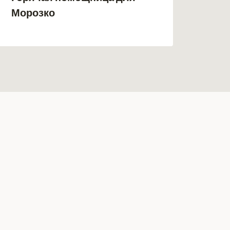
бос
Морозко