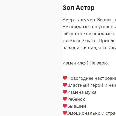
Зоя Астэр
Умер, так умер. Вернее,
Не поддамся на уговоры
юбку тоже не поддамся. 
каких поискать. Привле
назад и заявил, что таки
Изменился? Не верю.
‍Новогоднее настроен
‍Властный герой и не
‍Измена мужа
‍Ребёнок
‍Бывший
‍Эмоционально и стра