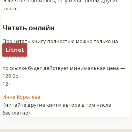
если я не подчинюсь, но у меня совсем другие
планы…
Читать онлайн
Прочитать книгу полностью можно только на
Litnet
по ссылке будет действует минимальная цена —
129.0р.
12+
Метки
Инна Королёва
записи:
(читайте другие книги автора в том числе
бесплатно)