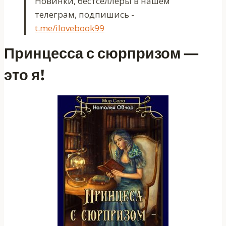
Новинки, бестселлеры в нашем
телеграм, подпишись -
t.me/ilovebook99
Принцесса с сюрпризом —
это я!