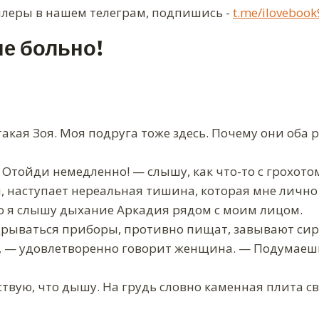
ллеры в нашем телеграм, подпишись -
t.me/ilovebook
не больно!
такая Зоя. Моя подруга тоже здесь. Почему они оба
! Отойди немедленно! — слышу, как что-то с грохот
 наступает нереальная тишина, которая мне лично
то я слышу дыхание Аркадия рядом с моим лицом.
дрываться приборы, противно пищат, завывают си
о, — удовлетворенно говорит женщина. — Подумаешь
ствую, что дышу. На грудь словно каменная плита св