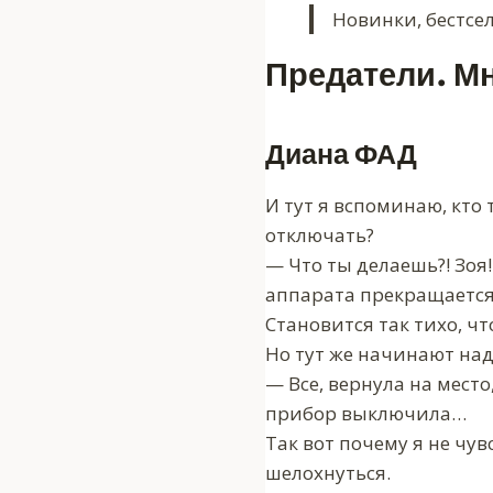
Новинки, бестсе
Предатели. М
Диана ФАД
И тут я вспоминаю, кто 
отключать?
— Что ты делаешь?! Зоя
аппарата прекращается,
Становится так тихо, ч
Но тут же начинают на
— Все, вернула на мест
прибор выключила…
Так вот почему я не чув
шелохнуться.