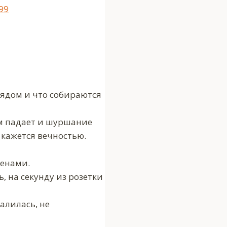
99
 рядом и что собираются
ом падает и шуршание
 кажется вечностью.
ренами.
, на секунду из розетки
алилась, не