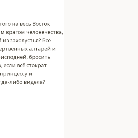
ого на весь Восток
им врагом человечества,
 из захолустья? Всё-
жертвенных алтарей и
исподней, бросить
 если всё стократ
 принцессу и
гда-либо видела?