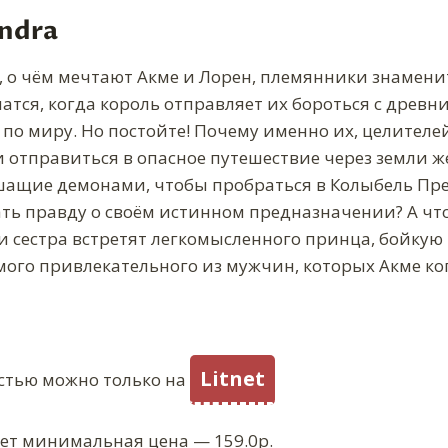
andra
, о чём мечтают Акме и Лорен, племянники знаменит
атся, когда король отправляет их бороться с древн
по миру. Но постойте! Почему именно их, целителей
и отправиться в опасное путешествие через земли 
ащие демонами, чтобы пробраться в Колыбель Пре
ать правду о своём истинном предназначении? А что,
 и сестра встретят легкомысленного принца, бойкую
амого привлекательного из мужчин, которых Акме ко
Litnet
стью можно только на
ует минимальная цена — 159.0р.