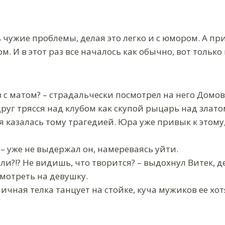
 чужие проблемы, делая это легко и с юмором. А 
ом. И в этот раз все началось как обычно, вот тольк
из с матом? – страдальчески посмотрел на него Домо
руг трясся над клубом как скупой рыцарь над злато
 казалась тому трагедией. Юра уже привык к этому,
! – уже не выдержал он, намереваясь уйти.
ли?!? Не видишь, что творится? – выдохнул Витек, де
мотреть на девушку.
личная телка танцует на стойке, куча мужиков ее хотя