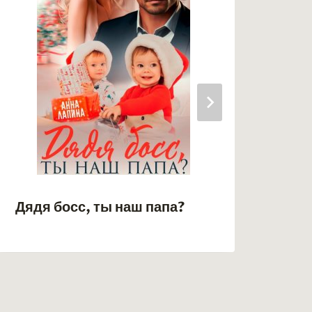
Дядя босс, ты наш папа?
В л