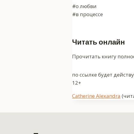
#о любви
#в процессе
Читать онлайн
Прочитать книгу полно
по ссылке будет действ
12+
Метки
Catherine Alexandra
(чит
записи: