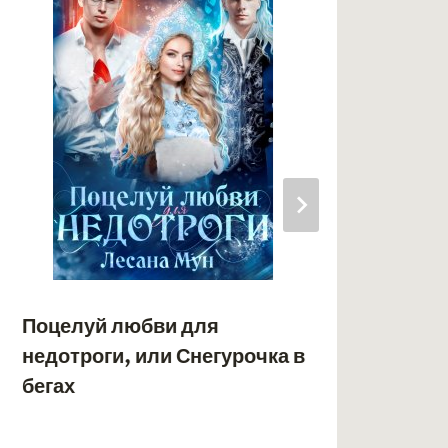
Тре
Поцелуй любви для
недотроги, или Снегурочка в
бегах