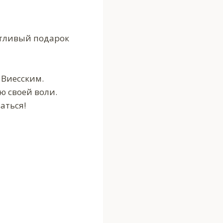
стливый подарок
 Виесским.
ю своей воли.
аться!