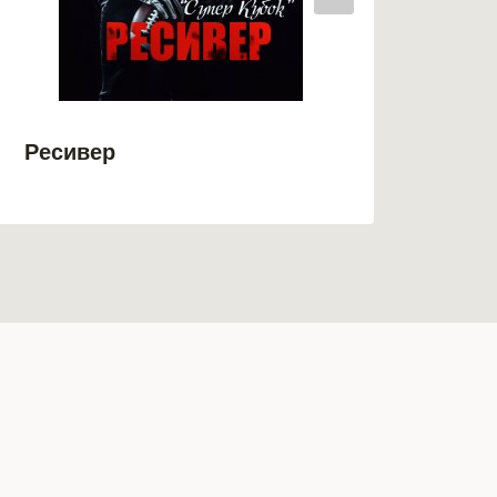
Ресивер
Мой