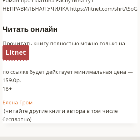
Роман про Платона Распутина тут
НЕПРАВИЛЬНАЯ УЧИЛКА https://litnet.com/shrt/tSoG
Читать онлайн
Прочитать книгу полностью можно только на
Litnet
по ссылке будет действует минимальная цена —
159.0р.
18+
Метки
Елена Гром
записи:
(читайте другие книги автора в том числе
бесплатно)