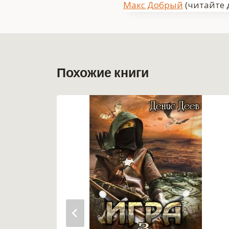
Метки
Макс Добрый
(читайте 
записи:
Похожие книги