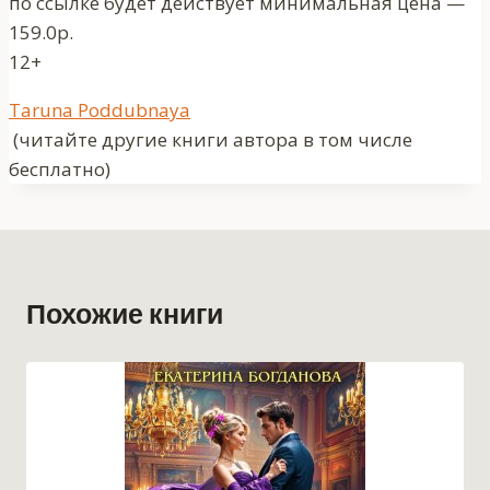
по ссылке будет действует минимальная цена —
159.0р.
12+
Метки
Taruna Poddubnaya
записи:
(читайте другие книги автора в том числе
бесплатно)
Похожие книги