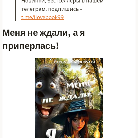
Новинки, бестселлеры в нашем
телеграм, подпишись -
t.me/ilovebook99
Меня не ждали, а я
приперлась!