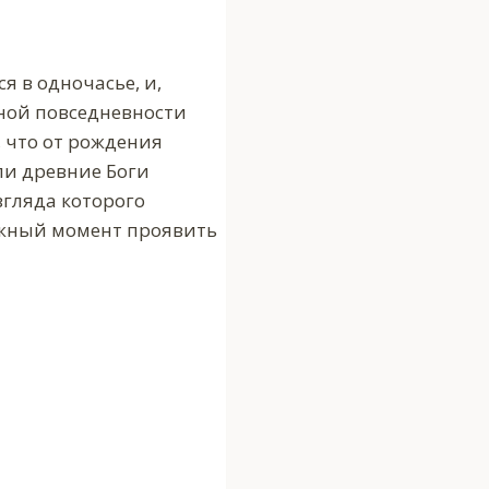
я в одночасье, и,
нной повседневности
, что от рождения
сли древние Боги
згляда которого
нужный момент проявить