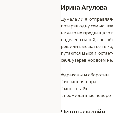
Ирина Агулова
Думала ли я, отправляяс
потеряв одну семью, вз
ничего не предвещало п
наделена силой, способ
решили вмешаться в ход
путаются мысли, остаёт
себя, утерев нос всем 
#драконы и оборотни
#истинная пара
#много тайн
#неожиданные поворот
Читать онлайн