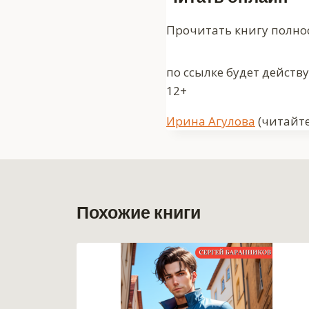
Прочитать книгу полно
по ссылке будет действ
12+
Метки
Ирина Агулова
(читайте
записи:
Похожие книги