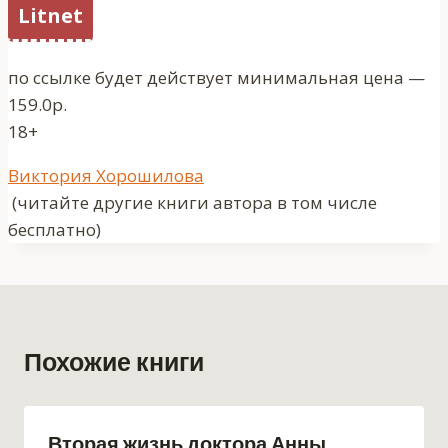
Litnet
по ссылке будет действует минимальная цена —
159.0р.
18+
Метки
Виктория Хорошилова
записи:
(читайте другие книги автора в том числе
бесплатно)
Похожие книги
Вторая жизнь доктора Анны