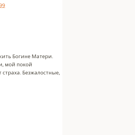
99
ужить Богине Матери.
и, мой покой
 страха. Безжалостные,