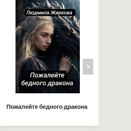
Пожалейте бедного дракона
Мой