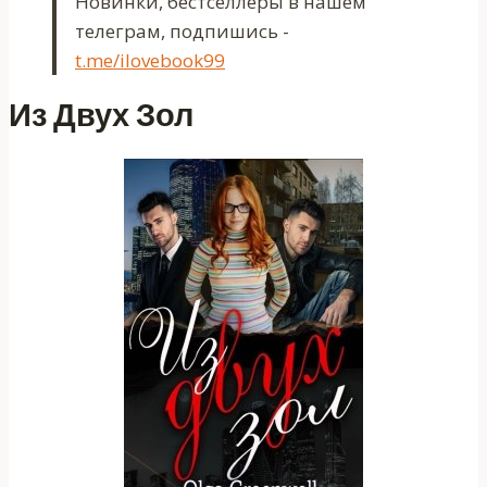
Новинки, бестселлеры в нашем
телеграм, подпишись -
t.me/ilovebook99
Из Двух Зол