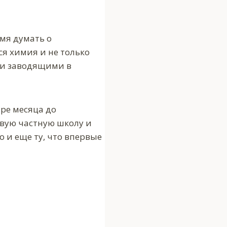
мя думать о
ся химия и не только
 и заводящими в
ыре месяца до
овую частную школу и
о и еще ту, что впервые