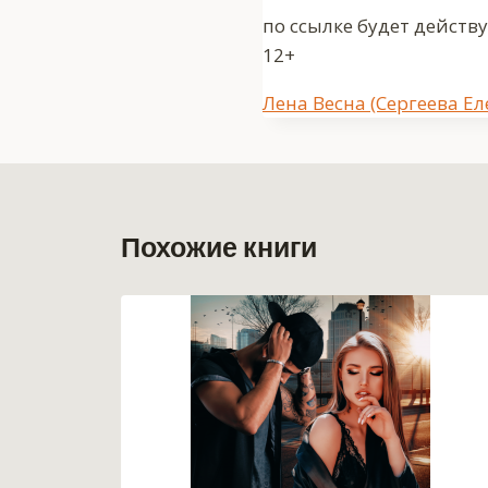
по ссылке будет действ
12+
Метки
Лена Весна (Сергеева Ел
записи:
Похожие книги