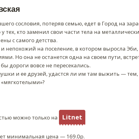
вская
шего сословия, потеряв семью, едет в Город на зараб
у тех, кто заменил свои части тела на металлически
ны с самого детства.
и непохожий на поселение, в котором выросла Эби, 
ми. Но она не останется одна на своем пути, встре
е бы дороги вовсе не пересекались.
ушки и ее друзей, удастся ли им там выжить — тем,
 «мягкотелыми»?
Litnet
стью можно только на
ует минимальная цена — 169.0р.