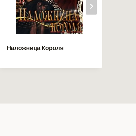
Аки
Наложница Короля