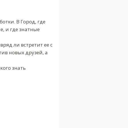
отки. В Город, где
е, и где знатные
вряд ли встретит ее с
тив новых друзей, а
 кого знать