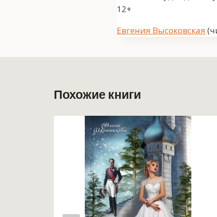
12+
Метки
Евгения Высоковская
(ч
записи:
Похожие книги