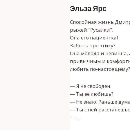
Эльза Ярс
Спокойная жизнь Дмитр
рыжей "Русалки".
Она его пациентка!
Забыть про этику?
Она молода и невинна, 
привычным и комфортн
любить по-настоящему
— Я не свободен.
— Ты её любишь?
— Не знаю. Раньше думал
— Ты с ней расстанешьс
— …