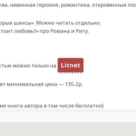
тва, невинная героиня, романтика, откровенные по
торые шансы». Можно читать отдельно.
стоит любовь?» про Романа и Риту.
Litnet
стью можно только на
ует минимальная цена — 135.2р.
ие книги автора в том числе бесплатно)