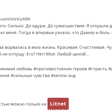
t.com/shrt/uh9A
его. Сильно. До одури. До сумасшествия. Я открыла 
ил меня. Тогда я впервые узнала, что Дамир и боль
ва ворвалась в мою жизнь. Красивая. Счастливая. Ч
 её не отпущу. Его? Нет! Моя. Любой ценой…
ржимая любовь #противостояние героев #страсть 
ния #сильные чувства #хеппи-энд
Litnet
стью можно только на