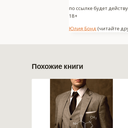
по ссылке будет действ
18+
Метки
Юлия Бонд
(читайте дру
записи:
Похожие книги