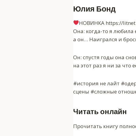
Юлия Бонд
‍НОВИНКА https://litne
Она: когда-то я любила 
а он… Наигрался и брос
Он: спустя годы она сно
на этот раз я ни за что
#история не лайт #оде
сцены #сложные отноше
Читать онлайн
Прочитать книгу полно