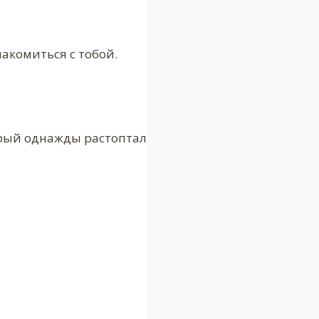
накомиться с тобой.
торый однажды растоптал