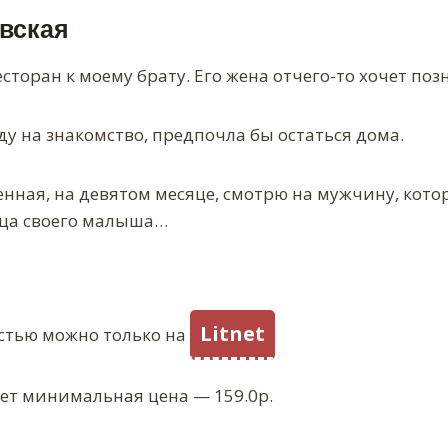
вская
есторан к моему брату. Его жена отчего-то хочет поз
еду на знакомство, предпочла бы остаться дома.
менная, на девятом месяце, смотрю на мужчину, ко
отца своего малыша…
Litnet
стью можно только на
ует минимальная цена — 159.0р.