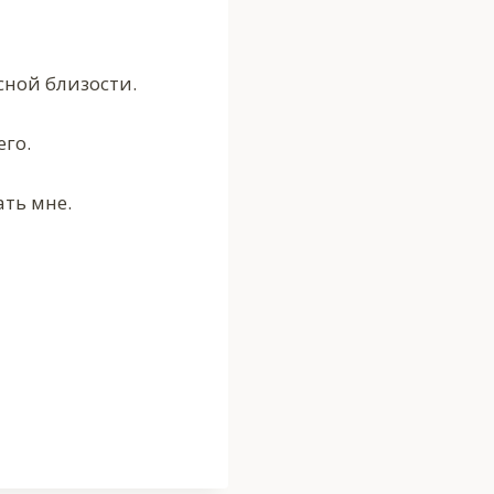
сной близости.
го.
ать мне.