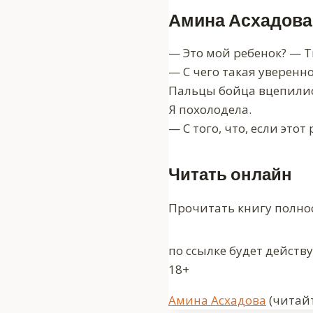
Амина Асхадова
— Это мой ребенок? — Т
— С чего такая уверенно
Пальцы бойца вцепилис
Я похолодела.
— С того, что, если это
Читать онлайн
Прочитать книгу полно
по ссылке будет действ
18+
Метки
Амина Асхадова
(читайт