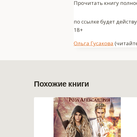
Прочитать книгу полно
по ссылке будет действ
18+
Метки
Ольга Гусакова
(читайте
записи:
Похожие книги