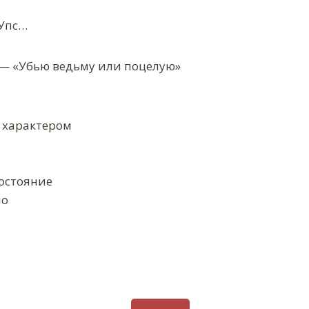
 Упс…
 — «Убью ведьму или поцелую»
 характером
остояние
но