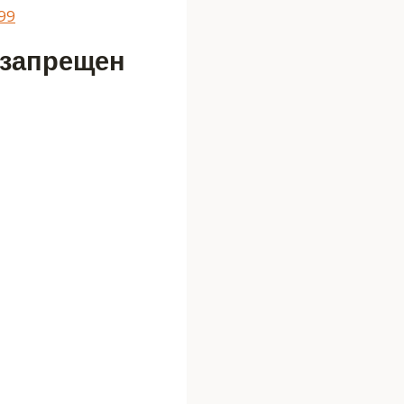
99
 запрещен