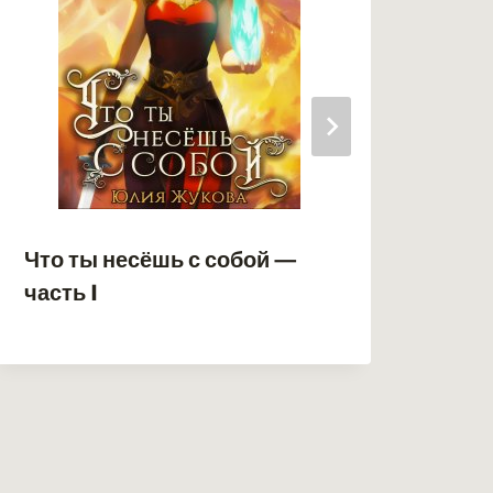
Что ты несёшь с собой —
Бар
часть I