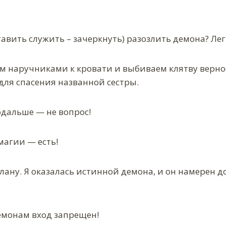
вить служить – зачеркнуть) разозлить демона? Лег
 наручниками к кровати и выбиваем клятву верност
 для спасения названной сестры.
одальше — не вопрос!
магии — есть!
плану. Я оказалась истинной демона, и он намерен д
емонам вход запрещен!